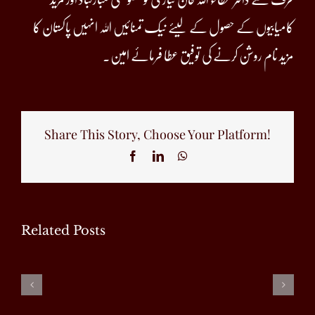
کامیابیوں کے حصول کے لیئے نیک تمنائیں اللہ انہیں پاکستان کا
مزید نام روشن کرنے کی توفیق عطا فرمائے امین۔
Share This Story, Choose Your Platform!
Facebook
LinkedIn
WhatsApp
Related Posts
اظہار فن
ڈاٸریکٹر
ثقافت کا
سے اظہار
جنرل گوادر