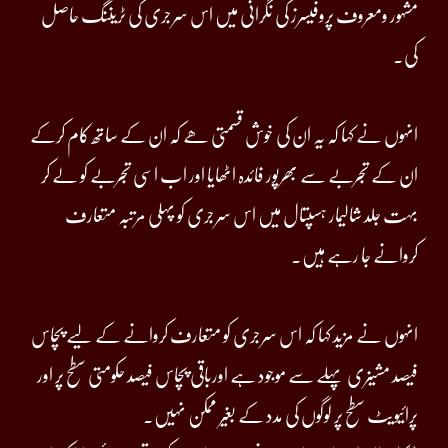
مشہور ومعروف پروفیسرز کی نگرانی میں اس سرجری کی ٹریننگ حاصل
کی۔
‏انہوں نے کہا کہ یہ ان کی خوش قسمتی ھے کہ ان کے ساتھ کام کرکے
ان کے تجربے سے بھرپور فائدہ اٹھایا اور اب اسی تجربے کو لے کر
بہت جلد شالیمار ہسپتال میں اس سرجری کو پہلی مرتبہ متعارف
کروانے جا رہے ہیں۔
‏انہوں نے مزید کہا کہ اس سرجری کو متعارف کروانے کے لیے پچاس
فیصد مشینری پہلے سے موجود ہے اورباقی پچاس فیصد حکومتی سطح پر اور
پرائیویٹ سطح پر لوگوں کی مدد کے بغیر ممکن نہیں۔