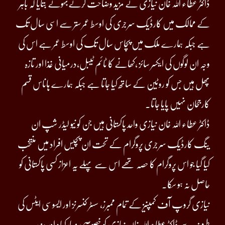
ڈاکٹر عطاء اللہ خان نیازی نے مزید وضاحت کرتےبہوئے بتایا کہ باہر
کے ممالک میں کارڈیک سرجری کی اوسط عمر ستر سے اسی سال تک
ہے جبکہ ہمارے ملک میں پچاس سال تک کی اوسط عمر ہے اس کی
وجہ ان لوگوں کی ایکسر سائز ،کھانے کا ٹائم ٹیبل،درمیانی غذا اور تازہ
پھل ہیں جس کو روٹین کے ساتھ کیا جاتا ہے جبکہ ہمارے ہاںاس قسم
کارجحان نہیں پایا جاتا۔
ڈاکٹر عطاء اللہ خان نیازی واحد پاکستانی ہیں جن کو نیو لیڈر شپ ان
ینگ کارڈیک سرجری پروگرام کے تحت ان پچیس افراد میں منتخب
کیا گیا جو اس پروگرام کا حصہ تھے اس سے پہلے یہ اعزاز کسی پاکستانی کو
حاصل نہ ہو سکا۔
نیازی گروپ آف کمپنیز کے تمام ممبرز، سسٹر کنسرنز اور ایسوسی ایٹس کی
طرف سے ڈاکٹر عطاء اللہ خان نیازی کو خصوصی مبارکباد اور مزید