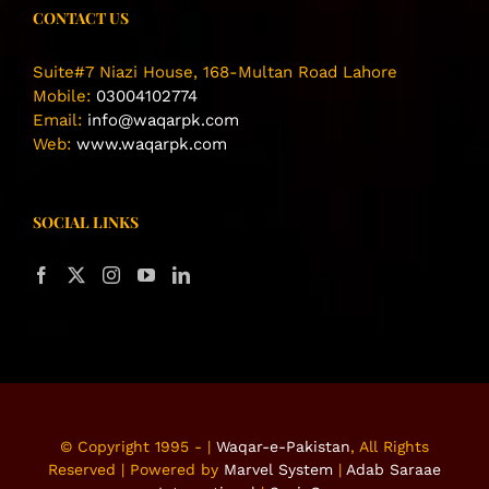
CONTACT US
Suite#7 Niazi House, 168-Multan Road Lahore
Mobile:
03004102774
Email:
info@waqarpk.com
Web:
www.waqarpk.com
SOCIAL LINKS
© Copyright 1995 -
|
Waqar-e-Pakistan
, All Rights
Reserved | Powered by
Marvel System
|
Adab Saraae