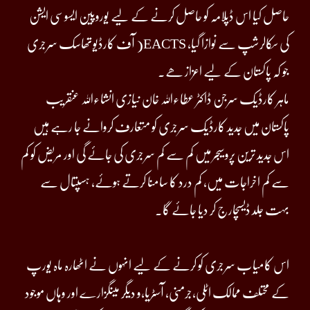
حاصل کیا اس ڈپلامہ کو حاصل کرنے کے لیے یوروپین ایسوسی ایشن
آف کارڈیوتھاسک سرجری )EACTS کی سکالرشپ سے نوازا گیا،
جو کہ پاکستان کے لیے اعزاز ھے۔
ماہر کارڈیک سرجن ڈاکٹر عطاءاللہ خان نیازی انشاءاللہ عنقریب
پاکستان میں جدید کارڈیک سرجری کو متعارف کروانے جا رہے ہیں
اس جدید ترین پروسیجر میں کم سے کم سرجری کی جائے گی اور مریض کو کم
سے کم اخراجات میں، کم درد کا سامنا کرتے ہوئے، ہسپتال سے
بہت جلد ڈیسچارج کر دیا جائے گا۔
اس کامیاب سرجری کو کرنے کے لیے انہوں نے اٹھارہ ماہ یورپ
کے محتلف ممالک اٹلی،جرمنی، آسٹریا،و دیگر میںگزارے اور وہاں موجود