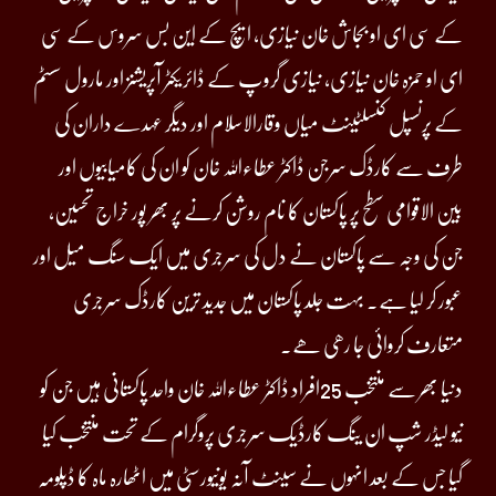
کے سی ای او بجاش خان نیازی، ایچ کے این بس سروس کے سی
ای او حمزہ خان نیازی، نیازی گروپ کے ڈائریکٹر آپریشنز اور مارول سسٹم
کے پرنسپل کنسلٹینٹ میاں وقارالاسلام اور دیگر عہدے داران کی
طرف سے کارڈک سرجن ڈاکٹر عطاءاللہ خان کو ان کی کامیابیوں اور
بین الاقوامی سطح پر پاکستان کا نام روشن کرنے پر بھر پور خراج تحسین،
جن کی وجہ سے پاکستان نے دل کی سرجری میں ایک سنگ میل اور
عبور کر لیا ہے۔ بہت جلد پاکستان میں جدید ترین کارڈک سرجری
متعارف کروائی جا رھی ھے۔
دنیا بھر سے منتخب 25افراد ڈاکٹر عطاءاللہ خان واحد پاکستانی ہیں جن کو
نیو لیڈر شپ ان ینگ کارڈیک سرجری پروگرام کے تحت منتخب کیا
گیا جس کے بعد انہوں نے سینٹ آنہ یونیورسٹی میں اٹھارہ ماہ کا ڈپلومہ