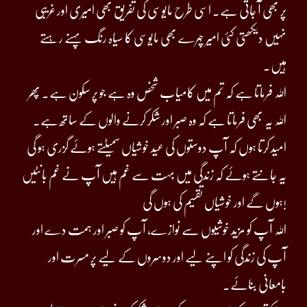
پر بھی آ جاتی ہے۔ اسی طرح مایوسی کی تفریق بھی امیری اور غریبی
نہیں دیکھتی کئی امیر چہرے بھی مایوسی کا سیاہ رنگ پہنے رہتے
ہیں۔
اللہ فرماتا ہے کہ تم میں کامیاب شخص وہ ہے جو پر سکون ہے۔ پھر
اللہ یہ بھی فرماتا ہے کہ وہ صبر اور شکر کرنے والوں کے ساتھ ہے۔
امید کرتا ہوں کہ آپ دوستوں کی عید خوشیاں سمیٹتے ہوئے گزری ہو گی
یہ جانتے ہوئے کہ زندگی میں بہت سے غم ہیں آپ نے غم بانٹیں
ہوں گے اور خوشیاں تقسیم کی ہوں گی!
اللہ آپ کو مزید خوشیوں سے نوازے، آپ کو صبر اور ہمت دے اور
آپ کی زندگی کو اپنے لیے اور دوسروں کے لیے پر مسرت اور
بامعانی بنائے۔