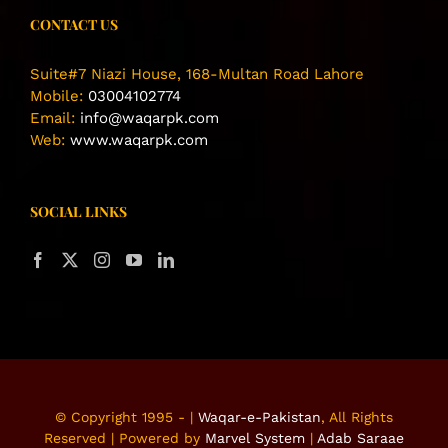
CONTACT US
Suite#7 Niazi House, 168-Multan Road Lahore
Mobile:
03004102774
Email:
info@waqarpk.com
Web:
www.waqarpk.com
SOCIAL LINKS
© Copyright 1995 -
|
Waqar-e-Pakistan
, All Rights
Reserved | Powered by
Marvel System
|
Adab Saraae