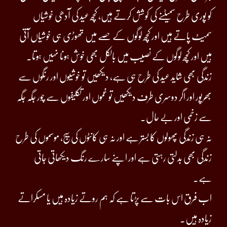
کو پوری طرح سمیٹنے کی کوشش کرتے ہیں، کچھ عید کی آدھی خوشیاں
سمیٹ پاتے ہیں اور کچھ لوگوں کے حصے میں تھوڑی ہی خوشیاں آتی
ہیں اور کچھ لوگوں کے نصیب میں بالکل بھی خوش ہونا نہیں ہوتا۔
زندگی بھی شاید عید کی طرح ہی ہے، دیکھیں تو خوشیوں اور رنگوں سے
بھرپور اور اگر دوسری طرف دیکھیں تو غموں اور تکلیفوں سے چور جگہ جگہ
سے زخمی اور بے حال۔
نہ ہی زندگی پھولوں کا بستر ہے اور نہ ہی کانٹوں کی سیج، موسموں کی طرح
زندگی بھی بدلتی رہتی ہے اور اپنے سارے رنگ دیکھاتی جاتی
ہے۔
اب فرق اس بات سے پڑتا ہے کہ ہم روتے زیادہ ہیں یا مسکراتے
زیادہ ہیں۔