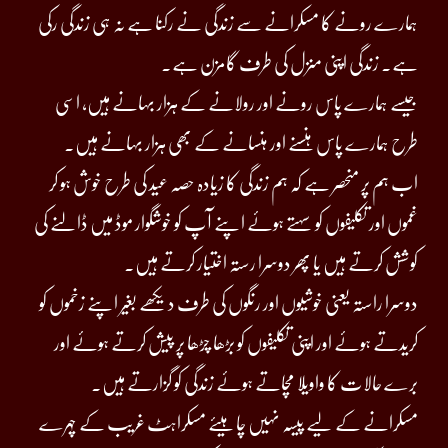
ہمارے رونے کا مسکرانے سے زندگی نے رکنا ہے نہ ہی زندگی رکی
ہے۔ زندگی اپنی منزل کی طرف گامزن ہے۔
جیسے ہمارے پاس رونے اور رولانے کے ہزار بہانے ہیں، اسی
طرح ہمارے پاس ہنسنے اور ہنسانے کے بھی ہزار بہانے ہیں۔
اب ہم پر منحصر ہے کہ ہم زندگی کا زیادہ حصہ عید کی طرح خوش ہو کر
غموں اور تکلیفوں کو سہتے ہوئے اپنے آپ کو خوشگوار موڈ میں ڈالنے کی
کوشش کرتے ہیں یا پھر دوسرا رستہ اختیار کرتے ہیں۔
دوسرا راستہ یعنی خوشیوں اور رنگوں کی طرف دیکھے بغیر اپنے زخموں کو
کریدتے ہوئے اور اپنی تکلیفوں کو بڑھا چڑھا پر پیش کرتے ہوئے اور
برے حالات کا واویلا مچاتے ہوئے زندگی کو گزارتے ہیں۔
مسکرانے کے لیے پیسہ نہیں چاہیئے مسکراہٹ غریب کے چہرے