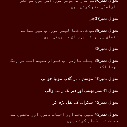
سوال نمبر36کم ناراض ہوتی ہوں،اگر ہوں تو جلی
ناراضگی ختم کرتی ہوں
سوال نمبر37جی
سوال نمبر39سب کچھ کھا لیتی ہوں.اب تیز مسالے
نقصان پہنچاتے ہیں ان سے بچتی ہوں
سوال نمبر38
سوال نمبر39 پہلے ساڑھی اب شلوار قمیض آسمانی رنگ
اچھا لگتا ہے
سوال نمبر40 موسم بہار گلاب موتیا جوہی
سوال 41نمبر بھینی اور دیر تک رہنے والی
سوال نمبر42 شکرانے کے نفل پڑھ کر
سوال نمبر43نہیں بچے اور احباب دعوں اور تحفوں سے
محبت کا اظہار کرتے ہیں