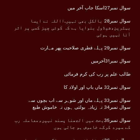
سوال نمبر27اسکا جاب آخر میں
سوال نمبر28 بالکل بھی نہیں.االلہ نے ایسا
بہترین،شیڈول بنوایا ہے کہ کوئی چیز کسی پر اثر
آنا نہیں ہوتی
سوال نمبر29 پہلے فطری صلاحیت پھر مہارت
سوال نمبر31آخرمیں
طالب علم پر رب کی کرم فرمائی
سوال نمبر32 ماں باپ اور اولاد کا
سوال نمبر33 پہلے ماں اور شوہر سے اب بچوں سے
سوال نمبر34 نہ زیادہ بولتی ہوں نہ خاموش طبع
سوال نمبر35بحث میں الجھنا پسند نہیں،معاملہ رب
کے سپرد کرکے خاموش ہو جاتی ہوں