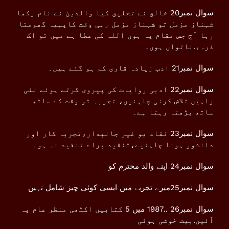
سوال نمبر20 خالق نے تخلیق کیا والدین نے نام رکھا
شہناز مزمل تو شہناز مزمل رہی وقت کاپہیہ گھومتا
رہا آج جس مقام پہ ہوں اللہ کی عطا ہے میں تو اک
ذرہء.ناتواں ہوں۔
سوال نمبر21 ادب زیادہ قاری کم ہو گئے ہیں۔
سوال نمبر22 ادبی روایات کی پیروی کرتے ہوئے نئی
راہیں تلاش کرنی چاہئیں، تجربہ تو وقت کے ساتھ
ساتھ بڑھتا رہتا ہے۔
سوال نمبر23 نقاد یو غیر جانبدار،تجربہ کار اور
دانشور ہونا چاہئیے،تنقید براے تنقید نہ ہو۔
سوال نمبر24 اپنے والد محترم کو
سوال نمبر25میرے تجربے میں ایسی کوئی چیز شامل نہیں
سوال نمبر26 ..1987 میں 5 کتابیں اکٹھی منظر عام پہ
آئیں.بیت خوشی ہوئی