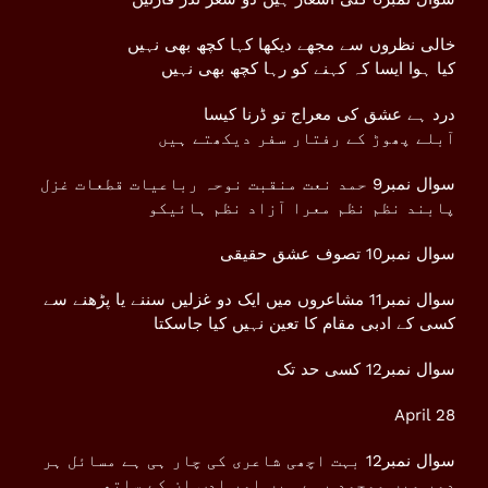
خالی نظروں سے مجھے دیکھا کہا کچھ بھی نہیں
کیا ہوا ایسا کہ کہنے کو رہا کچھ بھی نہیں
درد ہے عشق کی معراج تو ڈرنا کیسا
آبلے پھوڑ کے رفتار سفر دیکھتے ہیں
سوال نمبر9 حمد نعت منقبت نوحہ رباعیات قطعات غزل
پابند نظم نظم معرا آزاد نظم ہائیکو
سوال نمبر10 تصوف عشق حقیقی
سوال نمبر11 مشاعروں میں ایک دو غزلیں سننے یا پڑھنے سے
کسی کے ادبی مقام کا تعین نہیں کیا جاسکتا
سوال نمبر12 کسی حد تک
April 28
سوال نمبر12 بہت اچھی شاعری کی چار ہی ہے مسائل ہر
دور میں موجود رہے ہیں اور ادب ان کے ساتھ ہی