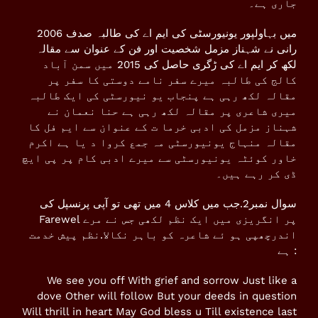
جاری ہے۔
2006 میں بہاولپور یونیورسٹی کی ایم اے کی طالبہ صدف
رانی نے شہناز مزمل شخصیت اور فن کے عنوان سے مقالہ
لکھ کر ایم اے کی ڑگری حاصل کی 2015 میں سمن آباد
کالج کی طالبہ میرے سفر نامے دوستی کا سفر پر
مقالہ لکھ رہی ہے پنجاب یو نیورسٹی کی ایک طالبہ
میری شاعری پر مقالہ لکھ رہی ہے حنا نعمان نے
شہناز مزمل کی ادبی خرما ت کے عنوان سے ایم فل کا
مقالہ منہاج یونیورسٹی مہ جمع کروا د یا ہے اکرم
خاور کوئٹہ یونیورسٹی سے میرے ادبی کام پر پی ایچ
ڈی کر رہے ہیں۔
سوال نمبر2.جب میں کلاس 4 میں تھی تو آپی پرنسپل کی
Farewel پر انگریزی میں ایک نظم لکھی جس نے مرے
اندرچھپی ہو ئے شاعرہ کو باہر نکالا.نظم پیش خدمت
ہے :
We see you off With grief and sorrow Just like a
dove Other will follow But your deeds in question
Will thrill in heart May God bless u Till existence last