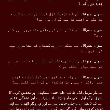
جدید غزل کی ؟
سوال نمبر14۔ آپ کے نزدیک غزل کہنا زیادہ مشکل ہے
یا نظم تراشنے کا ہنر گراں بار ہے؟
سوال نمبر15۔ آپ کتنی بار غیرملکی مشاعروں میں گئی
ہیں؟
سوال نمبر16۔ غیرملکی اور پاکستان کے مشاعروں میں
کیا فرق ہے؟
سوال نمبر17۔ پاکستان کاکوئی ایک ایسا شاعر ،جو آپ
کو بہت پیارا لگتا ہو ؟
سوال نمبر18۔ اس وقت ملک غیر میں کون کون سے اردو
شعراءاکرام ہیں، جن کا کلام آپ کو اچھا لگتا ہے؟
شہناز مزمل ایک طالب علم جسے سیکھنے اور تحقیق کرنے کا
شوق برگ آوارہ کی طرح اڑائے لئے پھرتا ہے.اور تشنگی ءعلم
ہے کے بڑھتی ہی چلی جاتی ہے.ہے اور وہ پکار اٹھتی ہے اپنی
تلاش کرتے زمانہ گزر گیا میں کون ہوں میں کس لئے دنیا میں