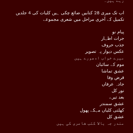
رہے ہیں۔
اب تک میری 28 کتابیں ضائع چکی ہیں کلیات کی 4 جلدیں
تکمیل کے آخری مراحل میں شعری مجموعے
پیام نو
جرات اظہار
جذب حروف
عکس دیوار پہ تصویر
میرے خواب ادھورے ہیں
موم کے سائبان
عشق تماشا
قرض وفا
جادہ عرفاں
نور کل
بعد تیرے
عشق سمندر
کھلتی کلیاں مہکے پھول
عشق کل
مندر جہ بالا کتب شاعری کی ہیں