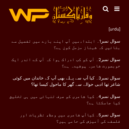
Skip
to
content
[urdu]
سوال نمبر1۔ ابتداءمیں آپ اپنے بارے میں تفصیل سے
بتائیں کہ شہناز مزمل کون ہے؟
سوال نمبر2۔ آپ کو کب ادراک ہوا کہ آپ کے اندر ایک
خوبصورت شاعرہ پوشیدہ ہے؟
سوال نمبر3۔ کیا آپ سے پہلے بھی آپ کے خاندان میں کوئی
شاعر تھا ادبی حوالے سے گھر کا ماحول کیسا تھا؟
سوال نمبر4۔ کیا شاعری کو صرف تنہائی میں ہی تخلیق
کیا جاسکتا ہے؟
سوال نمبر5۔ کیاآپ شاعری میں وعظ، نظریات اور
فلسفے کی آمیزش کی حامی ہیں؟