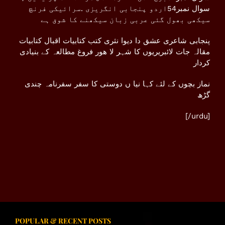
سوال نمبر54اردو پنجابی انگریزی .سرائیکی فرنچ
سیکھی بھول گئی عربی زبان سیکھنے کا شوق ہے
پنجابی شاعری عشق دا دیوا نثری کتب کتابیات اقبال کتابیات
مقالہ جات لائبریریوں کا شہر لا ھور فروغ مطالعہ کے بنیادی
کردار
نماز بچوں کے لئے کہا نیا ں دوستی کا سفر سفرنامہ چندی
گڑھ
[/urdu]
POPULAR & RECENT POSTS