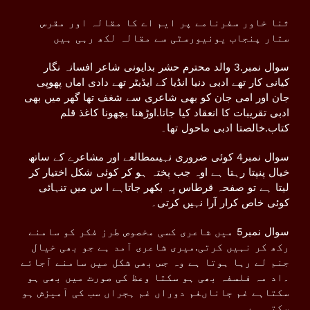
ثنا خاور سفرنامے پر ایم اے کا مقالہ اور مقرس
ستار پنجاب یونیورسٹی سے مقالہ لکھ رہی ہیں
سوال نمبر.3 والد محترم حشر بدایونی شاعر افسانہ نگار
کیانی کار تھے ادبی دنیا انڈیا کے ایڈیٹر تھے دادی اماں پھوپی
جان اور امی جان کو بھی شاعری سے شغف تھا گھر میں بھی
ادبی تقریبات کا انعقاد کیا جاتا.اوڑھنا بچھونا کاغذ قلم
کتاب.خالصتا ادبی ماحول تھا۔
سوال نمبر4 کوئی ضروری نہیںمطالعے اور مشاعرے کے ساتھ
خیال پنپتا رہتا ہے اوہ جب پختہ ہو کر کوئی شکل اختیار کر
لیتا ہے تو صفحہ قرطاس پہ بکھر جاتاہے ا س میں تنہائی
کوئی خاص کرار آرا نہیں کرتی۔
سوال نمبر5 میں شاعری کسی مخصوص طرز فکر کو سامنے
رکھ کر نہیں کرتی.میری شاعری آمد ہے جو بھی خیال
جنم لے رہا ہوتا ہے وہ جس بھی شکل میں سامنے آجائے
۔اد مہ فلسفہ بھی ہو سکتا وعظ کی صورت میں بھی ہو
سکتاہے غم جاناںغم دوراں غم ہجراں سب کی آمیزش ہو
سکتی ہے۔