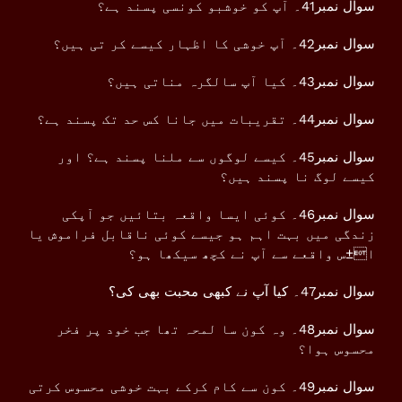
سوال نمبر41۔ آپ کو خوشبو کونسی پسند ہے؟
سوال نمبر42۔ آپ خوشی کا اظہار کیسے کر تی ہیں؟
سوال نمبر43۔ کیا آپ سالگرہ مناتی ہیں؟
سوال نمبر44۔ تقریبات میں جانا کس حد تک پسند ہے؟
سوال نمبر45۔ کیسے لوگوں سے ملنا پسند ہے؟ اور
کیسے لوگ نا پسند ہیں؟
سوال نمبر46۔ کوئی ایسا واقعہ بتائیں جو آپکی
زندگی میں بہت اہم ہو جیسے کوئی ناقابل فراموش یا
ا±س واقعے سے آپ نے کچھ سیکھا ہو؟
سوال نمبر47۔ کیا آپ نے کبھی محبت بھی کی؟
سوال نمبر48۔ وہ کون سا لمحہ تھا جب خود پر فخر
محسوس ہوا؟
سوال نمبر49۔ کون سے کام کرکے بہت خوشی محسوس کرتی