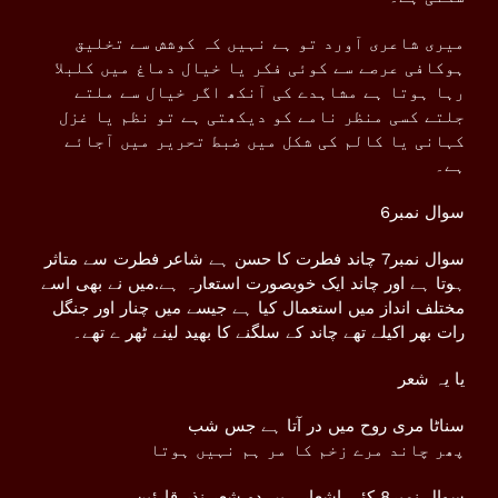
میری شاعری آورد تو ہے نہیں کہ کوشش سے تخلیق
ہوکافی عرصے سے کوئی فکر یا خیال دماغ میں کلبلا
رہا ہوتا ہے مشاہدے کی آنکھ اگر خیال سے ملتے
جلتے کسی منظر نامے کو دیکھتی ہے تو نظم یا غزل
کہانی یا کالم کی شکل میں ضبط تحریر میں آجائے
ہے۔
سوال نمبر6
سوال نمبر7 چاند فطرت کا حسن ہے شاعر فطرت سے متاثر
ہوتا ہے اور چاند ایک خوبصورت استعارہ ہے.میں نے بھی اسے
مختلف انداز میں استعمال کیا ہے جیسے میں چنار اور جنگل
رات بھر اکیلے تھے چاند کے سلگنے کا بھید لینے ٹھر ے تھے۔
یا یہ شعر
سناٹا مری روح میں در آتا ہے جس شب
پھر چاند مرے زخم کا مر ہم نہیں ہوتا
سوال نمبر8 کئی اشعار ہیں دو شعر نذر قارئین