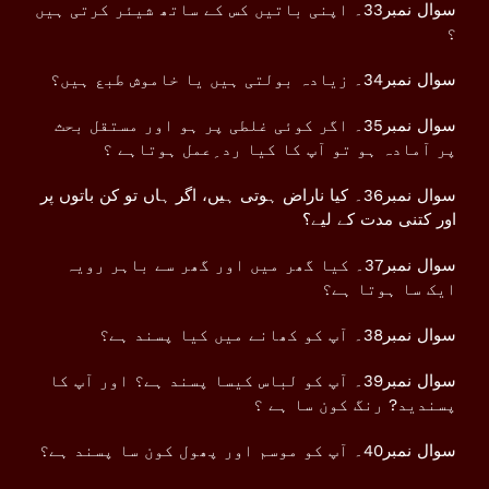
سوال نمبر33۔ اپنی باتیں کس کے ساتھ شیئر کرتی ہیں
؟
سوال نمبر34۔ زیادہ بولتی ہیں یا خاموش طبع ہیں؟
سوال نمبر35۔ اگر کوئی غلطی پر ہو اور مستقل بحث
پر آمادہ ہو تو آپ کا کیا رد ِعمل ہوتاہے ؟
سوال نمبر36۔ کیا ناراض ہوتی ہیں، اگر ہاں تو کن باتوں پر
اور کتنی مدت کے لیے؟
سوال نمبر37۔ کیا گھر میں اور گھر سے باہر رویہ
ایک سا ہوتا ہے؟
سوال نمبر38۔ آپ کو کھانے میں کیا پسند ہے؟
سوال نمبر39۔ آپ کو لباس کیسا پسند ہے؟ اور آپ کا
پسندید? رنگ کون سا ہے ؟
سوال نمبر40۔ آپ کو موسم اور پھول کون سا پسند ہے؟