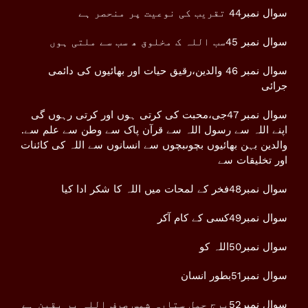
سوال نمبر44 تقریب کی نوعیت پر منحصر ہے
سوال نمبر 45سب اللہ ک مخلوق ھ سب سے ملتی ہوں
سوال نمبر 46 والدین،رقیق حیات اور بھائیوں کی دائمی
جرائی
سوال نمبر 47جی،محبت کی کرتی ہوں اور کرتی رہوں گی
اپنے اللہ سے رسول اللہ سے قرآن پاک سے وطن سے علم سے.
والدین بہن بھائیوں بچوںبچوں سے انسانوں سے اللہ کی کائنات
اور تخلیقات سے
سوال نمبر48فخر کے لمحات میں اللہ کا شکر ادا کیا
سوال نمبر49کسی کے کام آکر
سوال نمبر50اللہ کو
سوال نمبر51بطور انسان
سوال نمبر52برج حمل ستارہ شمس صرف اللہ پر یقین ہے