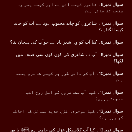
سوال نمبر6۔ شاعری کیسے آتی ہے اور کیسے پھر وہ
صفحے تک جاتی ہے؟
سوال نمبر7۔ شاعروں کو چاند محبوب ہوتاہے، آپ کو چاند
کیسا لگتاہے؟
سوال نمبر8۔ کیا آپ کو وہ شعر یاد ہے جوآپ کی پہچان بنا؟
سوال نمبر9۔ آپ نے شاعری کی کون کون سی صنف میں
لکھا؟
سوال نمبر10۔ آپ کو ذاتی طور پر کیسی شاعری پسند
ہے؟
سوال نمبر11۔ کیا آپ مشاعروں کو اصل روحِ ادب
سمجھتی ہیں؟
سوال نمبر12۔ کیا موجودہ غزل جدید مسائل کا احاطہ
کر رہی ہے؟
سوال نمبر13۔ کیا آپ کلاسیکل غزل کی حامی ہیں© یا پھر