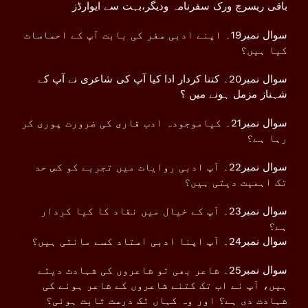
باقی ریسرچ ورک سفرنامہ ودیگر،بہت سے ایوارڈز
سوال نمبر19۔ اپنے ادبی سفر کی بابت آپ کے احساسات
کیا ہیں؟
سوال نمبر20۔ کتنا کردار ادا کیا آپ کی شاعری نے آپ کے
شہناز مزمل ہونے میں ؟
سوال نمبر21۔ کیاموجودہ ادب قاری کی ضرورت پوری کر
رہا ہے؟
سوال نمبر22۔ آپ ادبی روایات میں تجربے کو کس حد
تک اہمیت دیتی ہیں؟
سوال نمبر23۔ آپ کے خیال میں نقاد کا کیا کردار
ہے؟
سوال نمبر24۔ آپ اپنا ادبی استاد کسے مانتی ہیں؟
سوال نمبر25۔ شاعر بھی تو شاعروں کی شہادت دیتے
ہیں، آپ نے اب تک کتنے شاعروں کے شاعر ہونے کی
شہادت دی ہے؟ اور وہ کہاں تک درست ثابت ہوئی؟