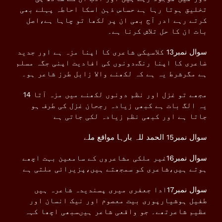
تخلیق ہوتا رہا ہے حساس ذہن اسکا احاطہ پہلے بھی
کرتے رہے ادر آج بھی ان پر لکھا تو چاہا ہے،اصل
بات ان کا حل تلاش کرنا ہے۔
سوال نمبر13 کلاسیکی شاعری کا اپنا مزہ ہے اور جدید
ضاعری کا اپنا رنگ.دونوں کی افادیت اپنی جگہ مسلم
ہے مگرشرط یہ ہے کہ لکھنے والا زابل طرز شاعر ہو۔
14 مجھے تو غزل اور نظم دونوں لکھنے میں مزہ آتا
یہ الگ بات ہے کبھی زیادہ رجحان غزل کی طرف ہو
جاتا ہے اور کبھی نظم زیادہ لکی جاتی ہے
سوال نمبر15 الحمد للہ بارہا مواقع ملے
سوال نمبر16غیر ملکی مشاعروں کے سامعین بہت اچھے
ہوتے ہیں،شاعری کو سمجھتے ہیں،پزیرائی ملتی ہے
سوال نمبر17ادا جعفری میری پسندیدہ شاعرہ ہیں
طفیل ہوشیارپوری بیت معصوم اور نیک انسان اور
عظیم شاعرتھے۔ جو واقعی شاعر ہیںسبھی اچھا کہہ