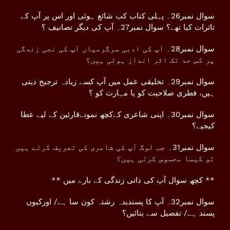
سوال نمبر26۔ پہلی کتاب کب شائع ہوئی اور اس پر آپ کے
تاثرات کیا تھے؟ سوال نمبر27۔ آپ کی دیگر تصانیف ؟
سوال نمبر28۔ آپ کی ادبی سرگرمیاں آپ کی نجی زندگی
پر کس حد تک اثر انداز ہوتی ہیں؟
سوال نمبر29۔ تخلیقی عمل میں آپ کسے زیادہ ترجیح دیتی
ہیں، فطری صلاحیت کو یا مہارت کو ؟
سوال نمبر30۔ اپنی شاعری کےکچھ نمونےقارئین کے لیے عطا
کیجیے؟
سوال نمبر31۔ جب لوگ آپ کی شاعری کی تعریف کرتے ہیں
تو کیسا محسوس کرتی ہیں؟
** کچھ سوال آپ کی ذاتی زندگی کے بارے میں **
سوال نمبر32۔ آپ کا پسندیدہ رشتہ کون سا ہے/ اورکیوں
پسند ہے/ تفصیل سے بتائیں؟