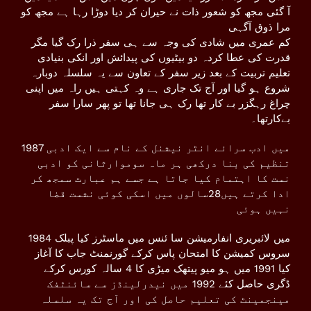
آ گئی مجھ کو شعور ذات نے حیران کر دیا دوڑا رہا ہے مجھ کو
مرا ذوق آگہی
کم عمری میں شادی کی وجہ سے ہی سفر ذرا رک گیا مگر
قدرت کی عطا کردہ دو بیٹیوں کی پیدائش اور انکی بنیادی
تعلیم تربیت کے بعد زیر سفر کے تعاون سے یہ سلسلہ دوبارہ
شروع ہو گیا اور آج تک جاری ہے وہ کہتی ہیں راہ میں اپنی
چراغ رہگزر بے کار تھا رک ہی جانا تھا تو پھر سارا سفر
بےکارتھا۔
1987 میں ادب سرائے انٹر نیشنل کے نام سے ایک ادبی
تنظیم کی بنا درکھی ہر ماہ سوموارثانی کو ادبی
نست کا اہتمام کیا جاتا ہے جسے ہم عبارت سمجھ کر
ادا کرتے ہیں28سالوں میں اسکی کوئی نشست قضا
نہیں ہوئی
1984 میں لائبریری انفارمیشن سا ئنس میں ماسٹرز کیا پبلک
سروس کمیشن کا امتحان پاس کرکے گورنمنٹ جاب کا آغاز
کیا 1991 میں ہو میو پیتھک میڑی کا 4 سالہ کورس کرکے
ڈگری حاصل کئے 1992 میں نیدرلینڈز سے سائنٹفک
مینجمینٹ کی تعلیم حاصل کی اور آج تک یہ سلسلہ