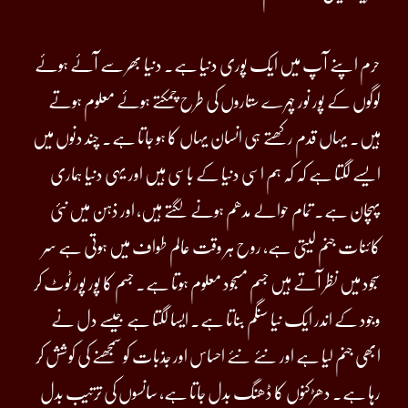
حرم اپنے آپ میں ایک پوری دنیا ہے۔ دنیا بھر سے آئے ہوئے
لوگوں کے پور نور چہرے ستاروں کی طرح چمکتے ہوئے معلوم ہوتے
ہیں۔ یہاں قدم رکھتے ہی انسان یہاں کا ہو جاتا ہے۔ چند دنوں میں
ایسے لگتا ہے کہ کہ ہم اسی دنیا کے باسی ہیں اور یہی دنیا ہماری
پہچان ہے۔ تمام حوالے مدھم ہونے لگتے ہیں، اور ذہن میں نئی
کائنات جنم لیتی ہے، روح ہر وقت عالم طواف میں ہوتی ہے سر
سجود میں نظر آتے ہیں جسم مسجود معلوم ہوتا ہے۔ جسم کا پور پور ٹوٹ کر
وجود کے اندر ایک نیا سنگم بناتا ہے۔ ایسا لگتا ہے جیسے دل نے
ابھی جنم لیا ہے اور نئے نئے احساس اور جذبات کو سمجھنے کی کوشش کر
رہا ہے۔ دھڑکنوں کا ڈھنگ بدل جاتا ہے، سانسوں کی ترتیب بدل