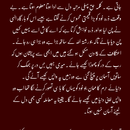
جاتی ہے۔ کلمہ حق پہلی مرتبہ دل سے ادا ہوتا معلوم ہوتا ہے۔ بے
وقعت ذرہ خود کو بڑا قیمتی محسوس کرنے لگتا ہے جیسے اس کو بارگاہ الہی
نے چن لیا ہو اور ذرہ خواہش کرتا ہے کہ اے کاش اسے یہیں کہیں
چن دیا جائے تاکہ جو رشتہ اللہ کے ساتھ جڑا ہے وہ جڑا ہی رہ جائے۔
اعتکاف کے 5 دن مکمل ہو گئے ہیں میں ابھی سے پریشان ہوں کہ
رب کے در کو چھوڑا کیسے جائے۔ میری جبیں جس در پر جھک کر
ساتویں آسمان پر پہنچ گئی ہے وہ زمیں پہ واپس کیسے آئے گی۔
دنیائے حرم کا مہمان جو خود کو یہاں کا باسی تصور کرنے لگا تھا اب وہ
واپس اپنی دنیا میں کیسے جائے گا۔ یقینا یہ معاملہ کسی بھی دل کے
لیئے آسان نہیں ہوتا۔