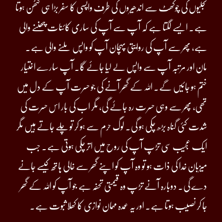
تجلیوں کی چوکھٹ سے اندھیروں کی طرف واپسی کا سفر بڑا ہی کٹھن ہوتا
ہے۔ ایسے لگتا ہے کہ آپ سے آپ کی ساری کائنات چھننے والی
ہے، پھر سے آپ کی روایتی پہچان آپ کو واپس ملنے والی ہے۔
مان اور مرتبہ آپ سے واپس لے لیا جائے گا۔ آپ سارے اختیار
ختم ہو جائیں گے۔ اللہ کے گھر آنے کی جو حسرت آپ کے دل میں
تھی، پھر سے وہی حسرت رہ جائے گی، مگر اب کی بار اس حسرت کی
شدت کئی گناہ بڑھ چکی ہو گی۔ لوگ حرم سے ہو کر تو چلے جاتے ہیں مگر
ایک عجیب سی تڑپ آپ کی روح میں اتر چکی ہوتی ہے۔ جب
میزبان خدا کی ذات ہو تو وہ آپ کو اپنے گھر سے خالی ہاتھ کیسے جانے
دے گی۔ دوبارہ آنے تڑپ وہ قیمتی تحفہ ہے جو آپ کو اللہ کے گھر
جا کر نصیب ہوتا ہے۔ اور یہ عمدہ مہمان نوازی کا کھلا ثبوت ہے۔