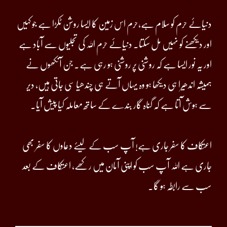
دنیائے حرم کو سلام ہے،حرم اس زمین کا ایسا روشن ٹکڑا ہے جو کہیں
اور دیکھنے کو نہیں مل سکتا۔ دنیائے حرم اللہ کی تجلیوں سے آباد ہے
اور یہ نور ایسا ہے کہ روشنی پر روشنی ہو رہی ہے۔ جن آنکھوں نے
ہمیشہ اندھیرا ہی دیکھا ہو وہ یہاں آتے ہی چندھیا سی جاتی ہیں، دیر
سے ہوش آتا ہے کہ گناہ گار بندے کے ساتھ معاملہ کیا پیش آیا۔
اعتکاف کا سفر جاری ہے! آپ سب کے لیئے دعاوں کا سفر بھی
جاری ہے اللہ آپ سب کو اپنی آمان میں رکھے، اعتکاف کے بعد
سب سے رابطہ ہو گا۔