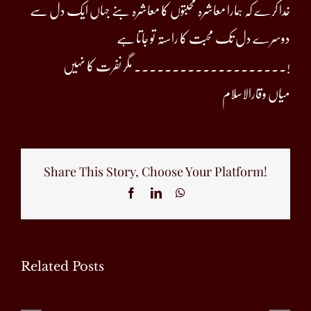
خدا کرے کہ ہمارا معاشرہ محبتوں کا معاشرہ بنے جہاں ایک دل سے
دوسرے دل تک محبت کا راستہ تو جاتا ہے
۔۔۔۔۔۔۔۔۔۔۔۔۔۔۔۔۔۔۔۔ مگر نفرت کا نہیں!
میاں وقارالاسلام
Share This Story, Choose Your Platform!
Facebook
LinkedIn
WhatsApp
Related Posts