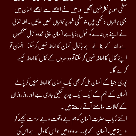
سطحی طور پر نظر نہیں آتیں اور میں نے اچھے سے اچھے انسان میں
بھی برائیاں دیکھی ہیں جو سطحی طور پر نمائیاں نہیں ہوتیں۔ اللہ تعالیٰ
نے اپنے ہر بندے کو انمول بنایا ہے انسان اپنی محدود کمال آنکھوں
سے اللہ کے بنائے ہے باکمال انسان کا احاطہ نہیں کر سکتا۔ انسان تو
اپنے کمال کا احاطہ نہیں کر سکتا تو دوسروں کے کمال کا احاطہ کیسے
کرے گا۔
پوری دنیا کے انسان مل کر بھی ایک انسان کا احاطہ نہیں کر پائے
انسان کے جسم کے ایک ایک پور پر تحقیق جاری ہے اور روز روز ان
کے کمالات سامنے آتے رہتے ہیں۔
اتنے نایاب حضرتِ انسان کو ہم بے وقعت و بے حرمت کیسے کر
دیتے ہیں، انسان کے پورے وجود میں جو اس کا دل ہے اس کی