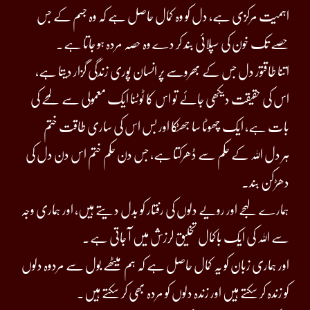
اہمیت مرکزی ہے، دل کو وہ کمال حاصل ہے کہ وہ جسم کے جس
حصے تک خون کی سپلائی بند کر دے وہ حصہ مردہ ہو جاتا ہے۔
اتنا طاقتور دل جس کے بھروسے پر انسان پوری زندگی گزار دیتا ہے،
اس کی حقیقت دیکھی جائے تو اس کا ٹوٹنا ایک معمولی سے لمحے کی
بات ہے، ایک چھوٹا سا جھٹکا اور بس اس کی ساری طاقت ختم
ہر دل اللہ کے حکم سے ڈھرکتا ہے، جس دن حکم ختم اس دن دل کی
دھڑکن بند۔
ہمارے لہجے اور رویے دلوں کی رفتار کو بدل دیتے ہیں، اور ہماری وجہ
سے اللہ کی ایک باکمال تخلیق لرزش میں آ جاتی ہے۔
اور ہماری زبان کو یہ کمال حاصل ہے کہ ہم میٹھے بول سے مردوہ دلوں
کو زندہ کر سکتے ہیں اور زندہ دلوں کو مردہ بھی کر سکتے ہیں۔